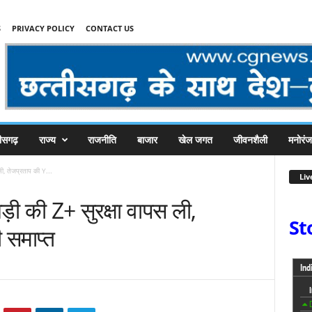
S
PRIVACY POLICY
CONTACT US
तीसगढ़
राज्य
राजनीति
बाजार
खेल जगत
जीवनशैली
मनोरं
ली, तेजप्रताप की Y...
Liv
ड़ी की Z+ सुरक्षा वापस ली,
St
ी समाप्त