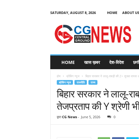
SATURDAY, AUGUST 8, 2026
HOME
ABOUT U
C
G
HOME
खास ख़बर
देश-विदेश
छत्
N
e
होम
ब्रेकिंग न्यूज
बिहार सरकार ने लालू-राबड़ी की Z+ सुरक्षा वापस 
w
ब्रेकिंग न्यूज
राजनीति
राज्य
s
बिहार सरकार ने लालू-राब
तेजप्रताप की Y श्रेणी भ
द्वारा
CG News
-
June 5, 2026
0