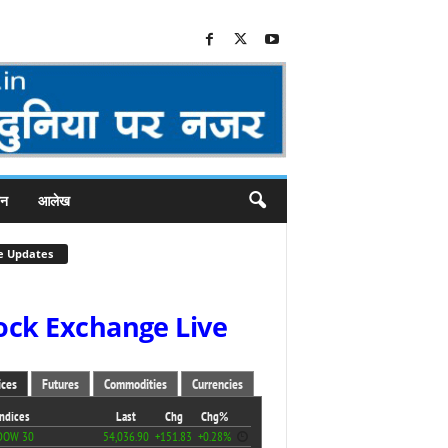
जन
आलेख
e Updates
ock Exchange Live