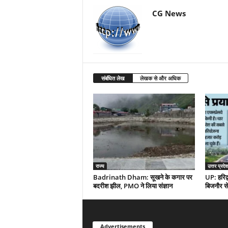
CG News
संबंधित लेख
लेखक से और अधिक
राज्य
उत्तर प्रदेश
Badrinath Dham: सूखने के कगार पर
UP: हरिद्व
बदरीश झील, PMO ने लिया संज्ञान
बिजनौर से 
Advertisements