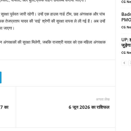
एस्कॉर्ट, पायलट और बुलेटप्रूफ वाहन उपलब्ध कराया जाएगा।
CG N
Badr
ुरक्षा पूर्ववत जारी रहेगी। उन्हें एक हाउस गार्ड टीम, छह अंगरक्षक और पांच
PMO न
धायक तेजप्रताप यादव की ‘वाई’ श्रेणी की सुरक्षा वापस ले ली गई है। अब उन्हें
CG N
ाया जाएगा।
UP: हर
अंगरक्षकों की सुरक्षा मिलेगी, जबकि राजश्री यादव को एक महिला अंगरक्षक
जुड़ेगा
CG N
अगला लेख
27 का
6 जून 2026 का राशिफल