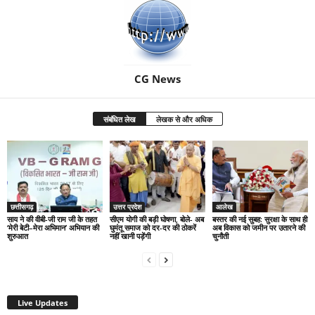
CG News
संबंधित लेख
लेखक से और अधिक
छत्तीसगढ़
उत्तर प्रदेश
आलेख
साय ने की वीबी-जी राम जी के तहत
सीएम योगी की बड़ी घोषणा, बोले- अब
बस्तर की नई सुबह: सुरक्षा के साथ ही
‘मेरी बेटी–मेरा अभिमान’ अभियान की
घुमंतू समाज को दर-दर की ठोकरें
अब विकास को जमीन पर उतारने की
शुरुआत
नहीं खानी पड़ेंगी
चुनौती
Live Updates