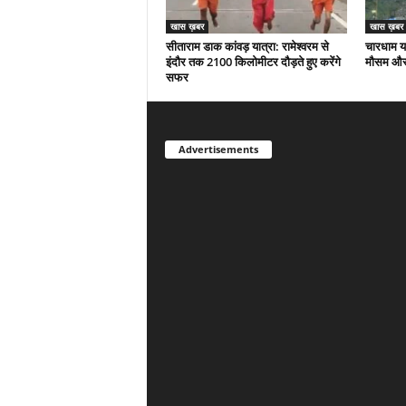
खास ख़बर
खास ख़बर
सीताराम डाक कांवड़ यात्रा: रामेश्वरम से
चारधाम या
इंदौर तक 2100 किलोमीटर दौड़ते हुए करेंगे
मौसम और 
सफर
Advertisements