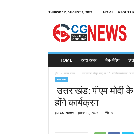
THURSDAY, AUGUST 6, 2026
HOME
ABOUT U
C
G
HOME
खास ख़बर
देश-विदेश
छत्
N
e
होम
खास ख़बर
उत्तराखंड: पीएम मोदी के 12 वर्ष के कार्यकाल पर राज्
w
खास ख़बर
s
उत्तराखंड: पीएम मोदी के 
होंगे कार्यक्रम
द्वारा
CG News
-
June 10, 2026
0