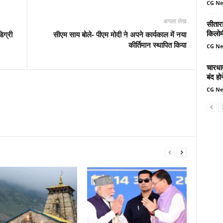
CG N
अगला लेख
सीतार
किलोमी
िग्री
सीएम साय बोले- पीएम मोदी ने अपने कार्यकाल में नया
कीर्तिमान स्थापित किया
CG N
चारधा
बंद ह
CG N