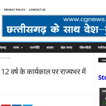
S
PRIVACY POLICY
CONTACT US
तीसगढ़
राज्य
राजनीति
बाजार
खेल जगत
जीवनशैली
मनोरं
यभर में होंगे...
Liv
12 वर्ष के कार्यकाल पर राज्यभर में
St