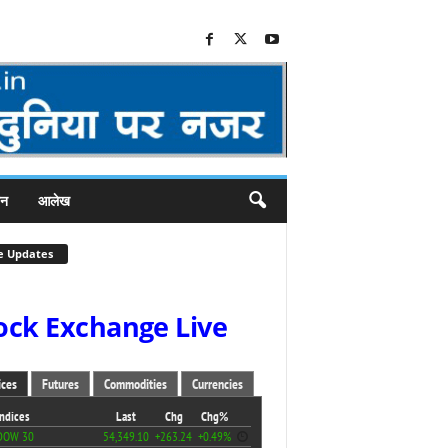
जन
आलेख
e Updates
ock Exchange Live