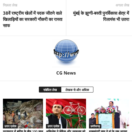
पिछला लेख
अगला लेख
38वें राष्ट्रीय खेलों में पदक जीतने वाले
मुंबई के झुग्गी-बस्ती पुनर्विकास क्षेत्र में
खिलाड़ियों का सरकारी नौकरी का रास्ता
रिलायंस भी उतरा
साफ
CG News
संबंधित लेख
लेखक से और अधिक
उत्तर प्रदेश
उत्तर प्रदेश
छत्तीसगढ़
प्रतापगढ़ में बारिश के बीच 100 साल
अखिलेश ने ईवीएम और उपचुनाव को
मुख्यमंत्री साय ने मां के नाम लगाया