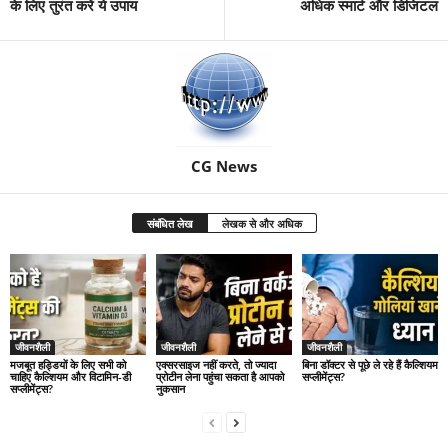
के लिए तुरंत करें ये उपाय
अधिक स्मार्ट और डिजिटल
CG News
संबंधित लेख
लेखक से और अधिक
जीवनशैली
जीवनशैली
जीवनशैली
मजबूत हड्डियों के लिए सभी को
एक्सरसाइज नहीं करते, तो ज्यादा
बिना डॉक्टर से पूछे ले रहे हैं कैल्शियम
चाहिए कैल्शियम और विटामिन-डी
प्रोटीन लेना पहुंचा सकता है आपको
सप्लीमेंट्स?
सप्लीमेंट्स?
नुकसान