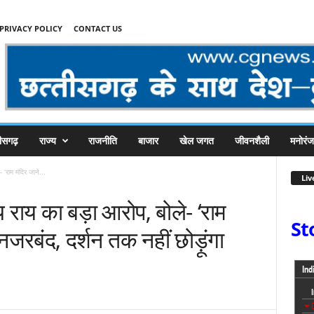
PRIVACY POLICY
CONTACT US
तीसगढ़
राज्य
राजनीति
बाजार
खेल जगत
जीवनशैली
मनोरं
 ‘राम मंदिर जाने...
Liv
य राय का बड़ा आरोप, बोले- ‘राम
St
नजरबंद, दर्शन तक नहीं छोड़ूंगा