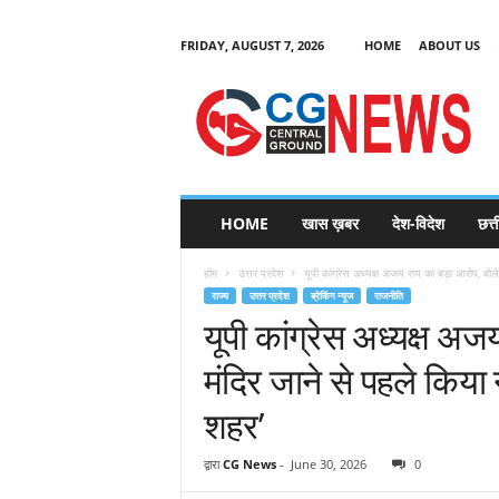
FRIDAY, AUGUST 7, 2026
HOME
ABOUT US
C
G
HOME
खास ख़बर
देश-विदेश
छत्
N
e
होम
उत्तर प्रदेश
यूपी कांग्रेस अध्यक्ष अजय राय का बड़ा आरोप, बोले-
w
राज्य
उत्तर प्रदेश
ब्रेकिंग न्यूज
राजनीति
s
यूपी कांग्रेस अध्यक्ष अज
मंदिर जाने से पहले किया 
शहर’
द्वारा
CG News
-
June 30, 2026
0