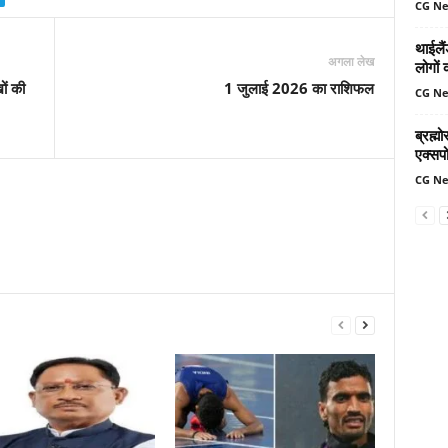
CG N
थाईलैं
अगला लेख
लोगों 
ों की
1 जुलाई 2026 का राशिफल
CG N
ब्रह्
एक्सपो
CG N