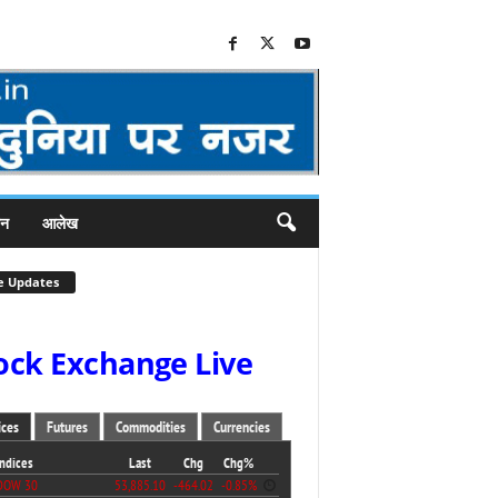
जन
आलेख
e Updates
ock Exchange Live