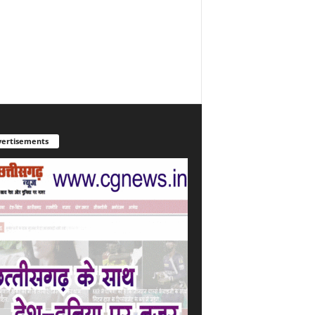
ertisements