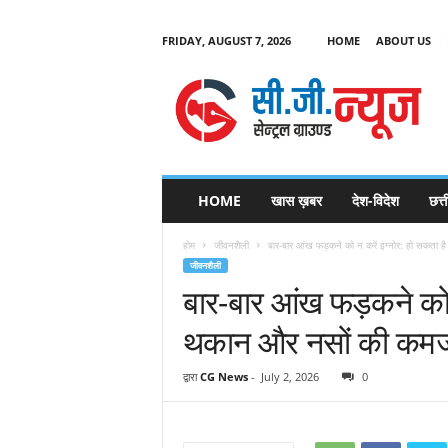
FRIDAY, AUGUST 7, 2026
HOME
ABOUT US
C
G
HOME
खास ख़बर
देश-विदेश
छत्
N
e
होम
जीवनशैली
बार-बार आंख फड़कने को न करें इग्नोर: हो सकता ह
w
जीवनशैली
s
बार-बार आंख फड़कने को 
थकान और नसों की कमजो
द्वारा
CG News
-
July 2, 2026
0