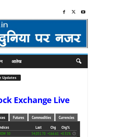
जन
आलेख
e Updates
ock Exchange Live