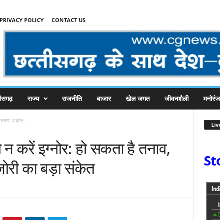
PRIVACY POLICY
CONTACT US
तीसगढ़
राज्य
राजनीति
बाजार
खेल जगत
जीवनशैली
मनोरं
ै तनाव, थकान...
Liv
न करें इग्नोर: हो सकता है तनाव,
St
री का बड़ा संकेत