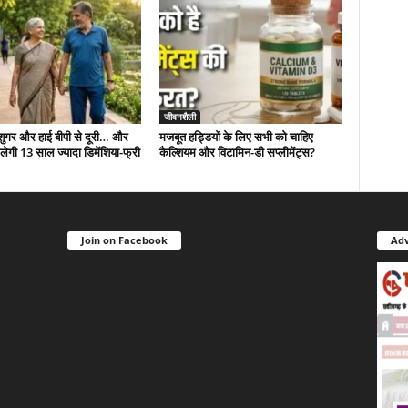
जीवनशैली
 शुगर और हाई बीपी से दूरी… और
मजबूत हड्डियों के लिए सभी को चाहिए
ं मिलेगी 13 साल ज्यादा डिमेंशिया-फ्री
कैल्शियम और विटामिन-डी सप्लीमेंट्स?
Join on Facebook
Adv