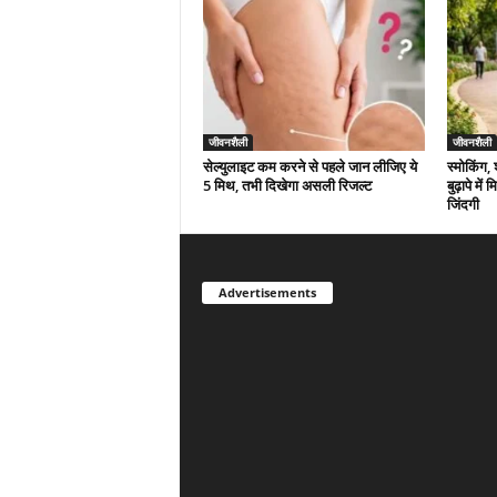
जीवनशैली
जीवनशैली
सेल्युलाइट कम करने से पहले जान लीजिए ये
स्मोकिंग,
5 मिथ, तभी दिखेगा असली रिजल्ट
बुढ़ापे मे
जिंदगी
Advertisements