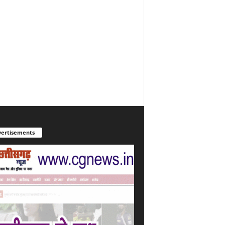
ertisements