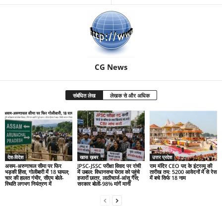
CG News
संबंधित लेख
लेखक से और अधिक
देश-विदेश
खास ख़बर
उत्तर प्रदेश
असम-अरुणाचल सीमा पर फिर
JPSC-JSSC परीक्षा विवाद पर रांची
राम मंदिर CEO पद के इंटरव्यू की
भड़की हिंसा, गोलीबारी में 18 घायल;
में उबाल: विधानसभा घेराव को पहुंचे
तारीख तय: 5200 आवेदनों में से रेस
चार की हालत गंभीर, सीएम बोले-
हजारों छात्र, लाठीचार्ज-आंसू गैस;
में बचे सिर्फ 18 नाम
स्थिति लगभग नियंत्रण में
सरकार बोली-98% मांगें मानीं