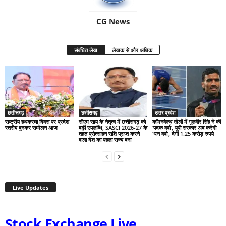
CG News
संबंधित लेख
लेखक से और अधिक
छत्तीसगढ़
छत्तीसगढ़
उत्तर प्रदेश
राष्ट्रीय हथकरघा दिवस पर प्रदेश
सीएम साय के नेतृत्व में छत्तीसगढ़ को
कॉमनवेल्थ खेलों में गुलवीर सिंह ने की
स्तरीय बुनकर सम्मेलन आज
बड़ी उपलब्धि, SASCI 2026-27 के
‘पदक वर्षा’, यूपी सरकार अब करेगी
तहत प्रोत्साहन राशि प्राप्त करने
‘धन वर्षा’, देगी 1.25 करोड़ रुपये
वाला देश का पहला राज्य बना
Live Updates
Stock Exchange Live