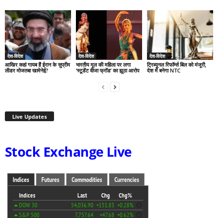
देश-विदेश
देश-विदेश
देश-विदेश
आखिर कहां गायब हैं ईरान के सुप्रीम
भारतीय मूल की महिला पर लगा
ट्रिब्यूनल रिफॉर्म्स बिल को मंजूरी,
लीडर मोजतबा खामेनेई?
‘स्टूडेंट वीजा फ्रॉड’ का झूठा आरोप
देश में बनेगा NTC
Live Updates
Stock Exchange Live