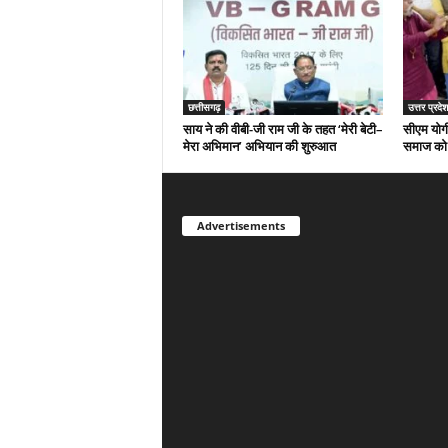
छत्तीसगढ़
उत्तर प्रदेश
साय ने की वीबी-जी राम जी के तहत ‘मेरी बेटी–
सीएम योगी
मेरा अभिमान’ अभियान की शुरुआत
समाज को द
Advertisements