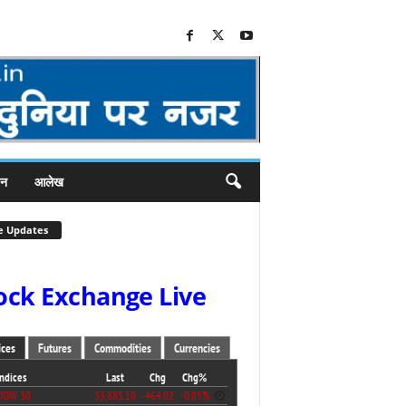
जन
आलेख
e Updates
ock Exchange Live