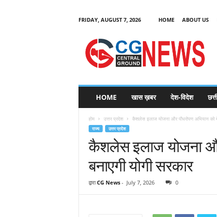
FRIDAY, AUGUST 7, 2026
HOME
ABOUT US
C
G
HOME
खास ख़बर
देश-विदेश
छत्
N
e
होम
उत्तर प्रदेश
कैशलेस इलाज योजना और पौधरोपण अभियान को मेग
w
राज्य
उत्तर प्रदेश
s
कैशलेस इलाज योजना और 
बनाएगी योगी सरकार
द्वारा
CG News
-
July 7, 2026
0