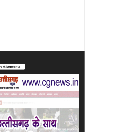
ertisements