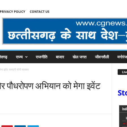
PRIVACY POLICY
CONTACT US
तीसगढ़
राज्य
राजनीति
बाजार
खेल जगत
जीवनशैली
मनोरं
ा इवेंट बनाएगी योगी सरकार
Liv
पौधरोपण अभियान को मेगा इवेंट
St