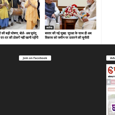
आलेख
 की बड़ी घोषणा, बोले- अब घुमंतू
बस्तर की नई सुबह: सुरक्षा के साथ ही अब
र-दर की ठोकरें नहीं खानी पड़ेंगी
विकास को जमीन पर उतारने की चुनौती
Join on Facebook
Adv