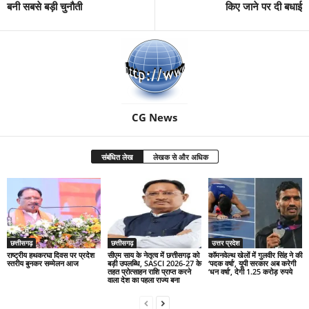
बनी सबसे बड़ी चुनौती
किए जाने पर दी बधाई
CG News
संबंधित लेख
लेखक से और अधिक
छत्तीसगढ़
छत्तीसगढ़
उत्तर प्रदेश
राष्ट्रीय हथकरघा दिवस पर प्रदेश
सीएम साय के नेतृत्व में छत्तीसगढ़ को
कॉमनवेल्थ खेलों में गुलवीर सिंह ने की
स्तरीय बुनकर सम्मेलन आज
बड़ी उपलब्धि, SASCI 2026-27 के
‘पदक वर्षा’, यूपी सरकार अब करेगी
तहत प्रोत्साहन राशि प्राप्त करने
‘धन वर्षा’, देगी 1.25 करोड़ रुपये
वाला देश का पहला राज्य बना