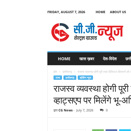
FRIDAY, AUGUST 7, 2026
HOME
ABOUT US
C
G
HOME
खास ख़बर
देश-विदेश
छत्
N
e
होम
छत्तीसगढ़
राजस्व व्यवस्था होगी पूरी तरह डिजिटल:किसानों को व
w
राज्य
छत्तीसगढ़
ब्रेकिंग न्यूज
s
राजस्व व्यवस्था होगी पू
व्हाट्सएप पर मिलेंगे भू
द्वारा
CG News
-
July 7, 2026
0