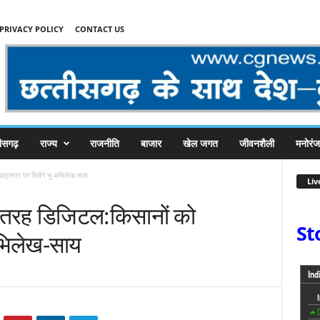
PRIVACY POLICY
CONTACT US
तीसगढ़
राज्य
राजनीति
बाजार
खेल जगत
जीवनशैली
मनोरं
्हाट्सएप पर मिलेंगे भू-अभिलेख-साय
Liv
री तरह डिजिटल:किसानों को
St
-अभिलेख-साय