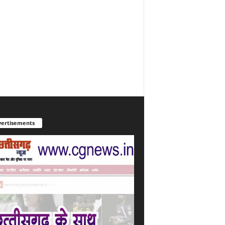
ertisements