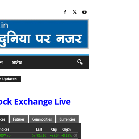
जन
आलेख
e Updates
ock Exchange Live