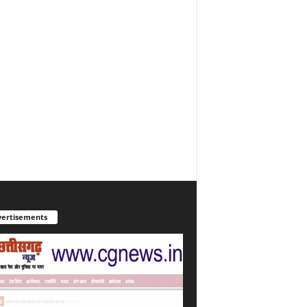
ertisements