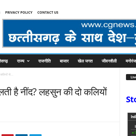
S
PRIVACY POLICY
CONTACT US
तीसगढ़
राज्य
राजनीति
बाजार
खेल जगत
जीवनशैली
मनोरं
कलियों से...
Liv
लती है नींद? लहसुन की दो कलियों
St