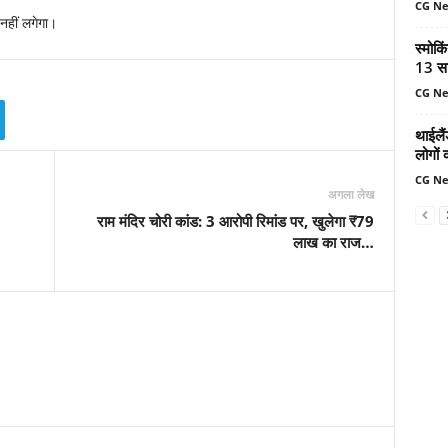
CG N
नहीं लगेगा।
स्मोकि
13 सा
CG N
थाईलैं
लोगों 
CG N
अगला लेख
राम मंदिर चोरी कांड: 3 आरोपी रिमांड पर, खुलेगा ₹79
लाख का राज…