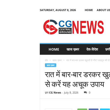
SATURDAY, AUGUST 8, 2026
HOME
ABOUT U
C
G
HOME
खास ख़बर
देश-विदेश
छत्
N
e
होम
खास ख़बर
रात में बार-बार डरकर खुलती है नींद? लहसुन की दो 
w
खास ख़बर
s
रात में बार-बार डरकर खु
से करें यह अचूक उपाय
द्वारा
CG News
-
July 8, 2026
0