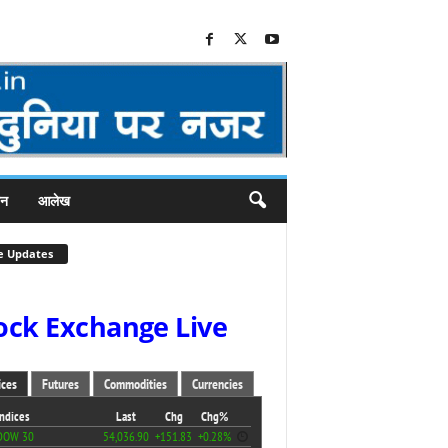
जन
आलेख
e Updates
ock Exchange Live