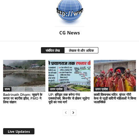
CG News
संबंधित लेख
लेखक से और अधिक
राज्य
उत्तर प्रदेश
उत्तर प्रदेश
Badrinath Dham: सूखने के
UP: हरिद्वार तक बनेगा गंगा
काशी विश्वनाथ मदिर: शृंगार गौरी
कगार पर बदरीश झील, PMO ने
एक्सप्रेसवे, बिजनौर से होकर जुड़ेगा
केस से जुड़ी वादिनी महिलाओं ने किया
लिया संज्ञान
यूपी का नया मार्ग
जलाभिषेक
Live Updates