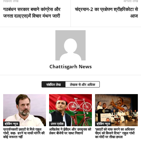
पिछला लेख
अगला लेख
गठबंधन सरकार बचाने कांग्रेस और
चंद्रयान-2 का प्रक्षेपण श्रीहरिकोटा से
जनता दल(एस)में विचार मंथन जारी
आज
Chattisgarh News
संबंधित लेख
लेखक से और अधिक
ब्रेकिंग न्यूज
उत्तर प्रदेश
ब्रेकिंग न्यूज
प्रदर्शनकारी छात्रों से मिले राहुल
अखिलेश ने ईवीएम और उपचुनाव को
‘छात्रों को माफ करने का अधिकार
गांधी, कहा- डरने या माफी मांगने की
लेकर बीजेपी पर साधा निशाना
पीएम को किसने दिया?’ राहुल गांधी
कोई जरूरत नहीं
का मोदी पर तीखा हमला