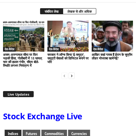
संबंधित लेख
लेखक से और अधिक
देश-विदेश
देश-विदेश
देश-विदेश
असम-अरुणाचल सीमा पर फिर
सरकार ने लॉन्च किया ‘ई-समुद्र’,
आखिर कहां गायब हैं ईरान के सुप्रीम
भड़की हिंसा, गोलीबारी में 18 घायल;
समुद्री सेवाओं को डिजिटल बनाने पर
लीडर मोजतबा खामेनेई?
चार की हालत गंभीर, सीएम बोले-
जोर
स्थिति लगभग नियंत्रण में
Live Updates
Stock Exchange Live