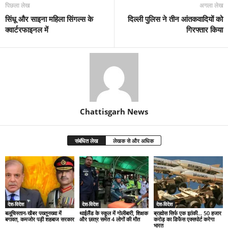
पिछला लेख
अगला लेख
सिंधू और साइना महिला सिंगल्स के
दिल्ली पुलिस ने तीन आंतकवादियों को
क्वार्टरफाइनल में
गिरफ्तार किया
Chattisgarh News
संबंधित लेख
लेखक से और अधिक
देश-विदेश
देश-विदेश
देश-विदेश
बलूचिस्तान-खैबर पख्तूनख्वा में
थाईलैंड के स्कूल में गोलीबारी, शिक्षक
ब्रह्मोस सिर्फ एक झांकी… 50 हजार
बगावत, कमजोर पड़ी शहबाज सरकार
और छात्र समेत 4 लोगों की मौत
करोड़ का डिफेंस एक्सपोर्ट करेगा
भारत