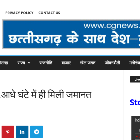
S
PRIVACY POLICY
CONTACT US
तीसगढ़
राज्य
राजनीति
बाजार
खेल जगत
जीवनशैली
मनोरं
Liv
,आधे घंटे में ही मिली जमानत
St