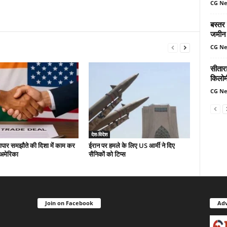
CG N
बस्तर
जमीन 
CG N
सीतार
किलोमी
CG N
देश-विदेश
यापार समझौते की दिशा में काम कर
ईरान पर हमले के लिए US आर्मी ने दिए
-अमेरिका
सैनिकों को टिप्स
Join on Facebook
Adv