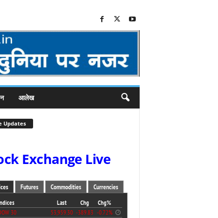
जन
आलेख
e Updates
ock Exchange Live