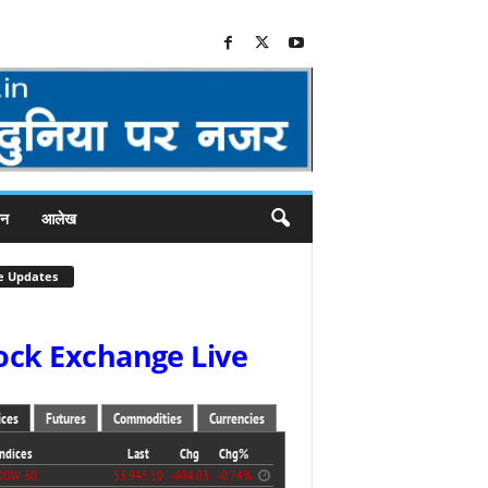
जन
आलेख
e Updates
ock Exchange Live