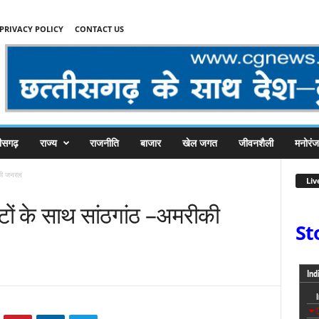
PRIVACY POLICY
CONTACT US
तीसगढ़
राज्य
राजनीति
बाजार
खेल जगत
जीवनशैली
मनोरं
ीकी जनरल
Liv
ं के साथ सांठगांठ –अमरीकी
St