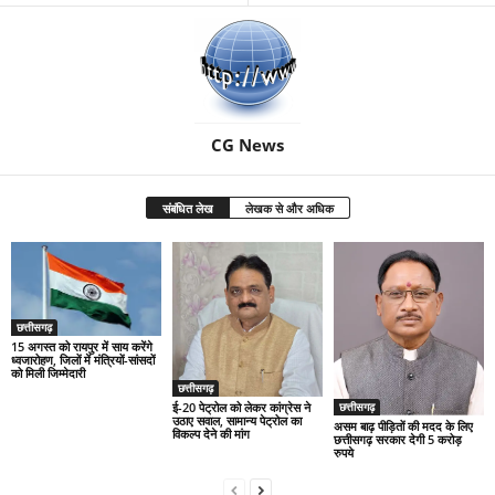
CG News
संबंधित लेख
लेखक से और अधिक
छत्तीसगढ़
15 अगस्त को रायपुर में साय करेंगे
ध्वजारोहण, जिलों में मंत्रियों-सांसदों
को मिली जिम्मेदारी
छत्तीसगढ़
ई-20 पेट्रोल को लेकर कांग्रेस ने
छत्तीसगढ़
उठाए सवाल, सामान्य पेट्रोल का
असम बाढ़ पीड़ितों की मदद के लिए
विकल्प देने की मांग
छत्तीसगढ़ सरकार देगी 5 करोड़
रुपये