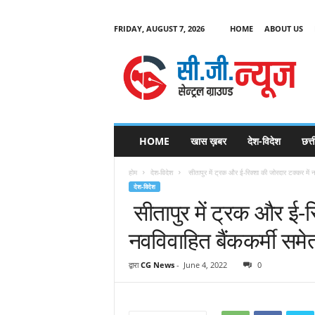
FRIDAY, AUGUST 7, 2026
HOME
ABOUT US
C
G
HOME
खास ख़बर
देश-विदेश
छत्
N
e
होम
देश-विदेश
सीतापुर में ट्रक और ई-रिक्शा की जोरदार टक्कर में न
w
देश-विदेश
s
सीतापुर में ट्रक और ई-र
नवविवाहित बैंककर्मी समे
द्वारा
CG News
-
June 4, 2022
0