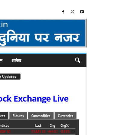
जन
आलेख
e Updates
ock Exchange Live