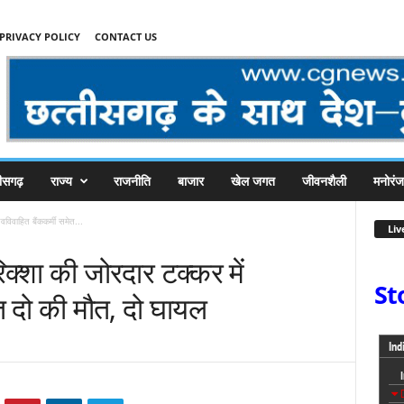
PRIVACY POLICY
CONTACT US
तीसगढ़
राज्य
राजनीति
बाजार
खेल जगत
जीवनशैली
मनोरं
वविवाहित बैंककर्मी समेत...
Liv
िक्शा की जोरदार टक्कर में
St
त दो की मौत, दो घायल