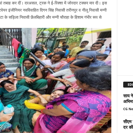
ां तबाह कर दीं। दरअसल, ट्रक ने ई-रिक्‍शा में जोरदार टक्‍कर मार दी। इस
टवेयर इंजीनियर नवविवाहित दिगन सिंह निवासी तरीनपुर व नीलू निवासी मन्नी
ा के सड़िला निवासी छैलबिहारी और मन्नी चौराहा के हिशाम गंभीर रूप से
EDI
साय ने
अभिमा
CG N
सीएम 
दर की 