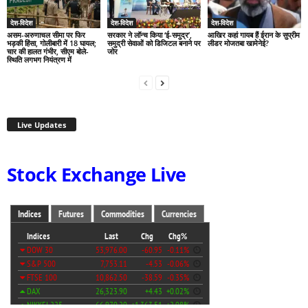
देश-विदेश
देश-विदेश
देश-विदेश
असम-अरुणाचल सीमा पर फिर
सरकार ने लॉन्च किया ‘ई-समुद्र’,
आखिर कहां गायब हैं ईरान के सुप्रीम
भड़की हिंसा, गोलीबारी में 18 घायल;
समुद्री सेवाओं को डिजिटल बनाने पर
लीडर मोजतबा खामेनेई?
चार की हालत गंभीर, सीएम बोले-
जोर
स्थिति लगभग नियंत्रण में
Live Updates
Stock Exchange Live