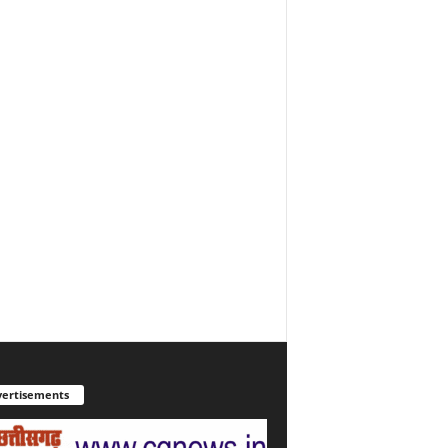
ertisements