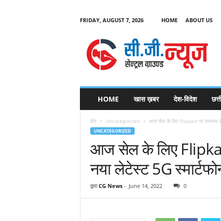
FRIDAY, AUGUST 7, 2026
HOME
ABOUT US
C
G
HOME
खास ख़बर
देश-विदेश
छत्
N
e
होम
Uncategorized
आज सेल के लिए Flipkart पर उपलब्ध है
w
UNCATEGORIZED
s
आज सेल के लिए Flipka
नया लेटेस्ट 5G स्मार्टफ
द्वारा
CG News
-
June 14, 2022
0