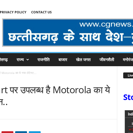
PRIVACY POLICY
CONTACT US
तीसगढ़
राज्य
राजनीति
बाजार
खेल जगत
जीवनशैली
मनोरं
 Motorola का ये नया लेटेस्ट...
Liv
rt पर उपलब्ध है Motorola का ये
St
ोन..