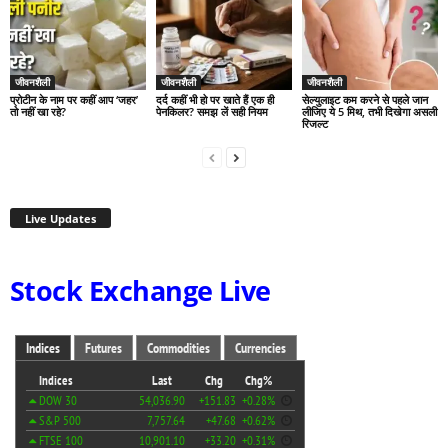
जीवनशैली
जीवनशैली
जीवनशैली
प्रोटीन के नाम पर कहीं आप ‘जहर’
दर्द कहीं भी हो पर खाते हैं एक ही
सेल्युलाइट कम करने से पहले जान
तो नहीं खा रहे?
पेनकिलर? समझ लें सही नियम
लीजिए ये 5 मिथ, तभी दिखेगा असली
रिजल्ट
Live Updates
Stock Exchange Live