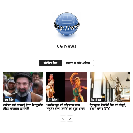
CG News
संबंधित लेख
लेखक से और अधिक
देश-विदेश
देश-विदेश
देश-विदेश
आखिर कहां गायब हैं ईरान के सुप्रीम
भारतीय मूल की महिला पर लगा
ट्रिब्यूनल रिफॉर्म्स बिल को मंजूरी,
लीडर मोजतबा खामेनेई?
‘स्टूडेंट वीजा फ्रॉड’ का झूठा आरोप
देश में बनेगा NTC