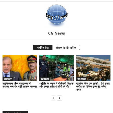
CG News
संबंधित लेख
लेखक से और अधिक
देश-विदेश
देश-विदेश
देश-विदेश
बलूचिस्तान-खैबर पख्तूनख्वा में
थाईलैंड के स्कूल में गोलीबारी, शिक्षक
ब्रह्मोस सिर्फ एक झांकी… 50 हजार
बगावत, कमजोर पड़ी शहबाज सरकार
और छात्र समेत 4 लोगों की मौत
करोड़ का डिफेंस एक्सपोर्ट करेगा
भारत