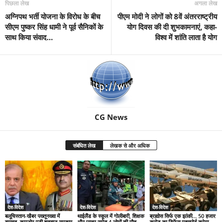
पिछला लेख
अगला लेख
अग्निपथ भर्ती योजना के विरोध के बीच
पीएम मोदी ने लोगों को 8वें अंतरराष्ट्रीय
सीएम पुष्कर सिंह धामी ने पूर्व सैनिकों के
योग दिवस की दी शुभकामनाएं, कहा-
साथ किया संवाद…
विश्व में शांति लाता है योग
CG News
संबंधित लेख
लेखक से और अधिक
देश-विदेश
देश-विदेश
देश-विदेश
बलूचिस्तान-खैबर पख्तूनख्वा में
थाईलैंड के स्कूल में गोलीबारी, शिक्षक
ब्रह्मोस सिर्फ एक झांकी… 50 हजार
बगावत, कमजोर पड़ी शहबाज सरकार
और छात्र समेत 4 लोगों की मौत
करोड़ का डिफेंस एक्सपोर्ट करेगा