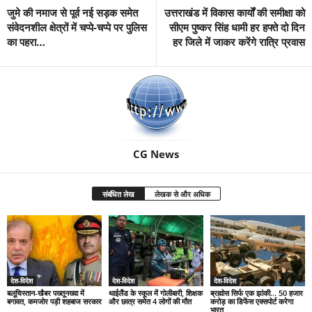
जुमे की नमाज से पूर्व नई सड़क समेत
उत्तराखंड में विकास कार्यों की समीक्षा को
संवेदनशील क्षेत्रों में चप्पे-चप्पे पर पुलिस
सीएम पुष्कर सिंह धामी हर हफ्ते दो दिन
का पहरा…
हर जिले में जाकर करेंगे रात्रि प्रवास
CG News
संबंधित लेख
लेखक से और अधिक
देश-विदेश
देश-विदेश
देश-विदेश
बलूचिस्तान-खैबर पख्तूनख्वा में
थाईलैंड के स्कूल में गोलीबारी, शिक्षक
ब्रह्मोस सिर्फ एक झांकी… 50 हजार
बगावत, कमजोर पड़ी शहबाज सरकार
और छात्र समेत 4 लोगों की मौत
करोड़ का डिफेंस एक्सपोर्ट करेगा
भारत