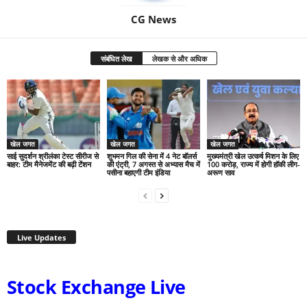
CG News
संबंधित लेख
लेखक से और अधिक
खेल जगत
खेल जगत
खेल जगत
साई सुदर्शन श्रीलंका टेस्ट सीरीज से
शुभमन गिल की सेना में 4 नेट बॉलर्स
मुख्यमंत्री खेल उत्कर्ष मिशन के लिए
बाहर: टीम मैनेजमेंट की बढ़ी टेंशन
की एंट्री, 7 अगस्त से अभ्यास मैच में
100 करोड़, राज्य में होगी हॉकी लीग-
पसीना बहाएगी टीम इंडिया
अरूण साव
Live Updates
Stock Exchange Live