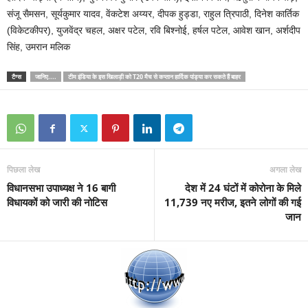
संजू सैमसन, सूर्यकुमार यादव, वेंकटेश अय्यर, दीपक हुड्डा, राहुल त्रिपाठी, दिनेश कार्तिक
(विकेटकीपर), युजवेंद्र चहल, अक्षर पटेल, रवि बिश्नोई, हर्षल पटेल, आवेश खान, अर्शदीप
सिंह, उमरान मलिक
टैग्स
जानिए....
टीम इंडिया के इस खिलाड़ी को T20 मैच से कप्तान हार्दिक पांड्या कर सकते हैं बाहर
पिछला लेख
अगला लेख
विधानसभा उपाध्यक्ष ने 16 बागी
देश में 24 घंटों में कोरोना के मिले
विधायकों को जारी की नोटिस
11,739 नए मरीज, इतने लोगों की गई
जान