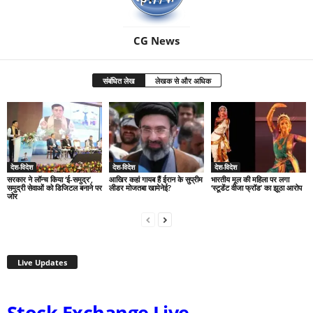
CG News
संबंधित लेख
लेखक से और अधिक
देश-विदेश
देश-विदेश
देश-विदेश
सरकार ने लॉन्च किया ‘ई-समुद्र’,
आखिर कहां गायब हैं ईरान के सुप्रीम
भारतीय मूल की महिला पर लगा
समुद्री सेवाओं को डिजिटल बनाने पर
लीडर मोजतबा खामेनेई?
‘स्टूडेंट वीजा फ्रॉड’ का झूठा आरोप
जोर
Live Updates
Stock Exchange Live