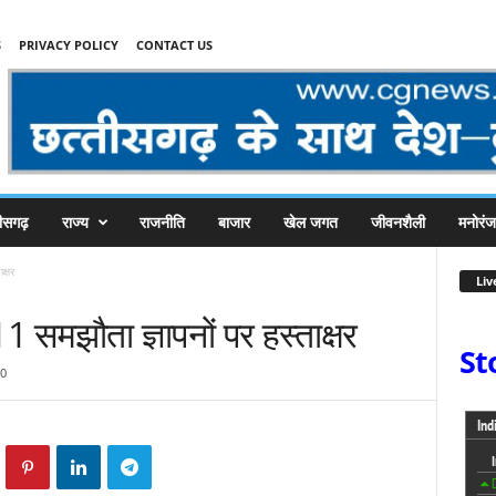
S
PRIVACY POLICY
CONTACT US
तीसगढ़
राज्य
राजनीति
बाजार
खेल जगत
जीवनशैली
मनोरं
क्षर
Liv
1 समझौता ज्ञापनों पर हस्ताक्षर
St
0