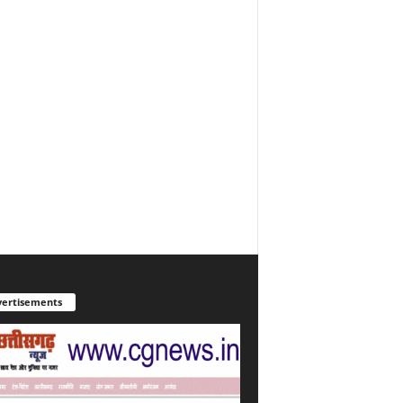
ertisements