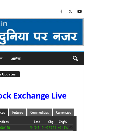
जन
आलेख
e Updates
ock Exchange Live