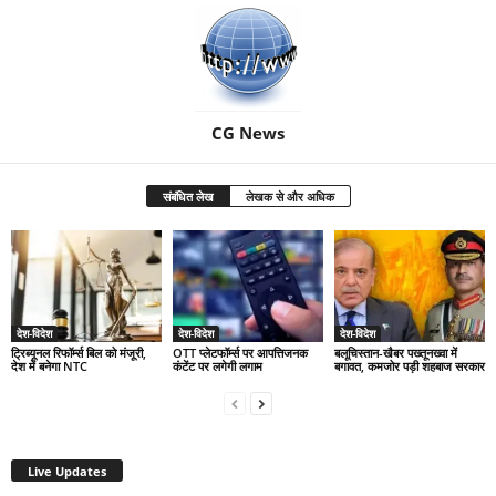
CG News
संबंधित लेख
लेखक से और अधिक
देश-विदेश
देश-विदेश
देश-विदेश
ट्रिब्यूनल रिफॉर्म्स बिल को मंजूरी,
OTT प्लेटफॉर्म्स पर आपत्तिजनक
बलूचिस्तान-खैबर पख्तूनख्वा में
देश में बनेगा NTC
कंटेंट पर लगेगी लगाम
बगावत, कमजोर पड़ी शहबाज सरकार
Live Updates