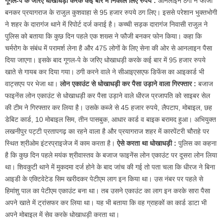
गूगल-पे के जरिए धोखाधड़ी करके कई बार में निकाल लिए रुपये :
आनलाइन ठगों ने फौजी
बनकर प्रयागराज के राजुल कुशवाहा से 95 हजार रुपये ठग लिए। इससे परेशान भुक्तभोगी
ने शहर के दारागंज थाने में रिपोर्ट दर्ज कराई है। कच्ची सड़क दारागंज निवासी राजुल ने
पुलिस को बताया कि कुछ दिन पहले एक शख्स ने फौजी बनकर फोन किया। कहा कि
चर्मरोग के संबंध में परामर्श लेना है और 475 लोगों के लिए सेना की ओर से आनलाइन पैसा
दिया जाएगा। इसके बाद गूगल-पे के जरिए धोखाधड़ी करके कई बार में 95 हजार रुपये
खाते से गायब कर दिया गया। ठगी करने वाले ने सीआइएसएफ डिफेंस का आइकार्ड भी
वाट्सएप पर भेजा था।
लोन एकाउंट से धोखाधड़ी कर पैसा उड़ाने वाला गिरफ्तार :
बजाज
फाइनेंस लोन एकाउंट से धोखाधड़ी कर पैसा उड़ाने वाले धीरज प्रजापति को साइबर सेल
की टीम ने गिरफ्तार कर लिया है। उसके कब्जे से 45 हजार रुपये, लैपटाप, मोबाइल, छह
डेबिट कार्ड, 10 मोबाइल सिम, तीन पासबुक, आधार कार्ड व बाइक बरामद हुआ। अभियुक्त
लखनीपुर पट्टी प्रतापगढ़ का रहने वाला है और प्रयागराज शहर में कारपेंटरी चौराहे पर
स्थित श्रीओम इंटरप्राइजेज में काम करता है।
ऐसे करता था धोखाधड़ी :
पुलिस का कहना
है कि कुछ दिन पहले मयंक श्रीवास्तव के बजाज फाइनेंस लोन एकाउंट पर दूसरा लोन लिया
था। शिवकुटी थाने में मुकदमा दर्ज होने के बाद जांच की गई तो पता चला कि धीरज ने बिना
आइडी के एक्टिवेटेड सिम खरीदकर पेटीएम लाग इन किया था। उस नंबर पर पहले से
हिमांशु पाल का पेटीएम एकाउंट बना था। तब उसने एकाउंट का लाग इन करके सारा पैसा
अपने खाते में ट्रांसफर कर लिया था। यह भी बताया कि वह ग्राहकों का कार्ड डाटा भी
अपने मोबाइल में सेव करके धोखाधड़ी करता था।