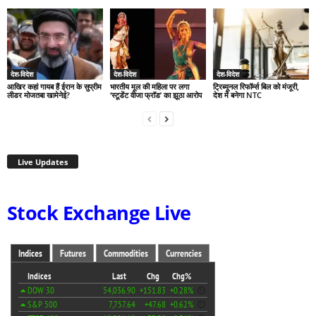
देश-विदेश
देश-विदेश
देश-विदेश
आखिर कहां गायब हैं ईरान के सुप्रीम
भारतीय मूल की महिला पर लगा
ट्रिब्यूनल रिफॉर्म्स बिल को मंजूरी,
लीडर मोजतबा खामेनेई?
‘स्टूडेंट वीजा फ्रॉड’ का झूठा आरोप
देश में बनेगा NTC
Live Updates
Stock Exchange Live