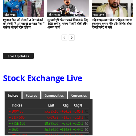
खेल जगत
खेल जगत
खेल जगत
शुभमन गिल की सेना में 4 नेट बॉलर्स
मुख्यमंत्री खेल उत्कर्ष मिशन के लिए
महिला पहलवान यौन उत्पीड़न मामला:
की एंट्री, 7 अगस्त से अभ्यास मैच में
100 करोड़, राज्य में होगी हॉकी लीग-
बृजभूषण शरण सिंह और विनोद तोमर
पसीना बहाएगी टीम इंडिया
अरूण साव
दिल्ली कोर्ट से बरी
Live Updates
Stock Exchange Live