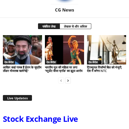
CG News
संबंधित लेख
लेखक से और अधिक
देश-विदेश
देश-विदेश
देश-विदेश
आखिर कहां गायब हैं ईरान के सुप्रीम
भारतीय मूल की महिला पर लगा
ट्रिब्यूनल रिफॉर्म्स बिल को मंजूरी,
लीडर मोजतबा खामेनेई?
‘स्टूडेंट वीजा फ्रॉड’ का झूठा आरोप
देश में बनेगा NTC
Live Updates
Stock Exchange Live