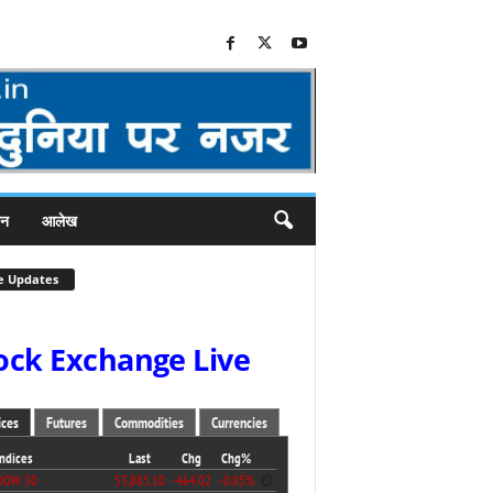
जन
आलेख
e Updates
ock Exchange Live