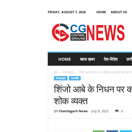
FRIDAY, AUGUST 7, 2026
HOME
ABOUT US
C
G
HOME
खास ख़बर
देश-विदेश
छत्
N
e
होम
मेनस्लाइड
शिंजो आबे के निधन पर कोविंद,नायडू,मोदी एवं शाह न
w
मेनस्लाइड
राजनीति
s
शिंजो आबे के निधन पर को
शोक व्यक्त
द्वारा
Chattisgarh News
-
July 8, 2022
0