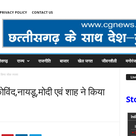
PRIVACY POLICY
CONTACT US
तीसगढ़
राज्य
राजनीति
बाजार
खेल जगत
जीवनशैली
मनोरं
े किया शोक व्यक्त
Liv
विंद,नायडू,मोदी एवं शाह ने किया
St