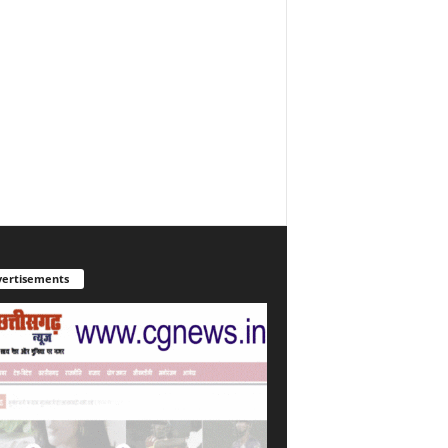
ertisements