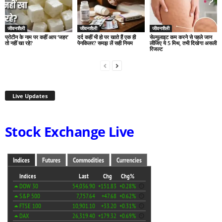
जीवनशैली
जीवनशैली
जीवनशैली
प्रोटीन के नाम पर कहीं आप ‘जहर’
दर्द कहीं भी हो पर खाते हैं एक ही
सेल्युलाइट कम करने से पहले जान
तो नहीं खा रहे?
पेनकिलर? समझ लें सही नियम
लीजिए ये 5 मिथ, तभी दिखेगा असली
रिजल्ट
Live Updates
Stock Exchange Live