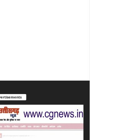
ertisements