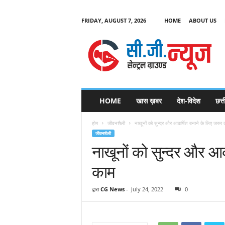
FRIDAY, AUGUST 7, 2026
HOME
ABOUT US
C
G
HOME
खास ख़बर
देश-विदेश
छत्
N
e
होम
जीवनशैली
नाखूनों को सुन्दर और आकर्षित बनाने के लिए जरुर क
w
जीवनशैली
s
नाखूनों को सुन्दर और आकर
काम
द्वारा
CG News
-
July 24, 2022
0