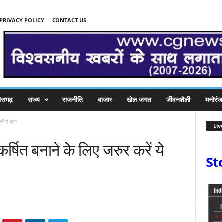
PRIVACY POLICY
CONTACT US
तीसगढ़
राज्य
राजनीति
बाजार
खेल जगत
जीवनशैली
मनोरं
रें ये काम
Liv
्षित बनाने के लिए जरुर करें ये
St