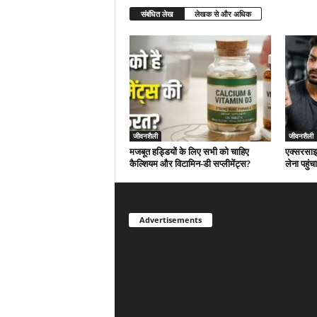
संबंधित लेख
लेखक से और अधिक
जीवनशैली
जीवनशैली
मजबूत हड्डियों के लिए सभी को चाहिए
एक्सरसाइज
कैल्शियम और विटामिन-डी सप्लीमेंट्स?
लेना पहु
Advertisements