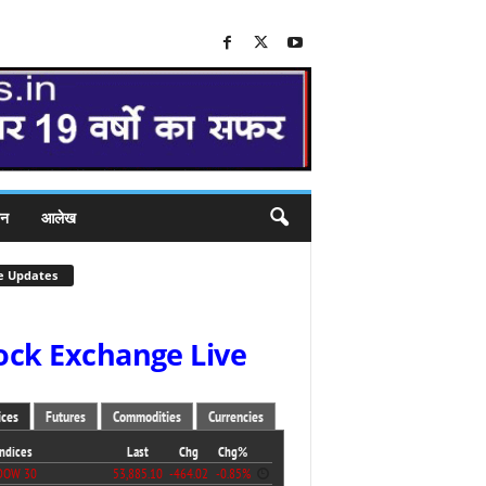
जन
आलेख
e Updates
ock Exchange Live