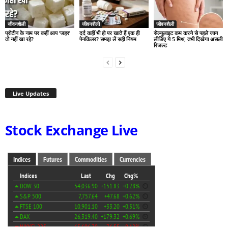
जीवनशैली
जीवनशैली
जीवनशैली
प्रोटीन के नाम पर कहीं आप ‘जहर’
दर्द कहीं भी हो पर खाते हैं एक ही
सेल्युलाइट कम करने से पहले जान
तो नहीं खा रहे?
पेनकिलर? समझ लें सही नियम
लीजिए ये 5 मिथ, तभी दिखेगा असली
रिजल्ट
Live Updates
Stock Exchange Live