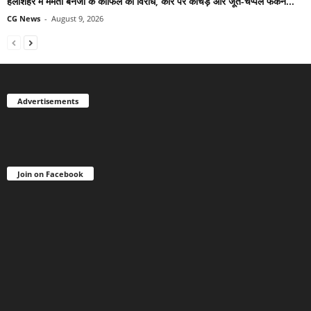
हलीशहर में ममता बनर्जी के काफिले का विरोध, कार पर कीचड़ और जूते-चप्पल फेंकने...
CG News
-
August 9, 2026
Advertisements
Join on Facebook