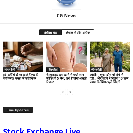
CG News
संबंधित लेख
लेखक से और अधिक
जीवनशैली
जीवनशैली
जीवनशैली
दर्द कहीं भी हो पर खाते हैं एक ही
सेल्युलाइट कम करने से पहले जान
स्मोकिंग, शुगर और हाई बीपी से
पेनकिलर? समझ लें सही नियम
लीजिए ये 5 मिथ, तभी दिखेगा असली
दूरी… और बुढ़ापे में मिलेगी 13 साल
रिजल्ट
ज्यादा डिमेंशिया-फ्री जिंदगी
Live Updates
Stock Exchange Live