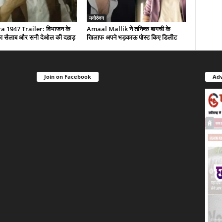
मनोरंजन
 1947 Trailer: विभाजन के
Amaal Mallik ने तनिष्क बागची के
द का सैलाब और सनी देओल की दहाड़
खिलाफ अपने भड़काऊ पोस्ट किए डिलीट
Join on Facebook
Adv