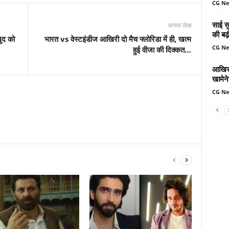
CG N
साई सु
अगला लेख
की बढ़
खुद को
भारत vs वेस्टइंडीज आखिरी दो मैच फ्लोरिडा में ही, खत्म
CG N
हुई वीजा की दिक्कत…
आखिर 
खामेन
CG N