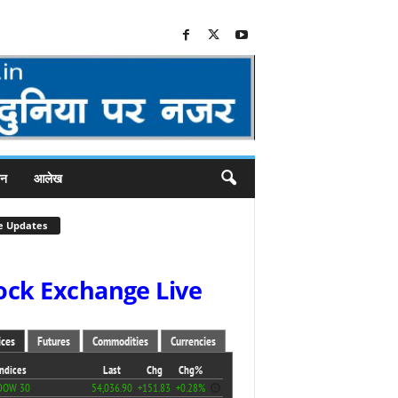
जन
आलेख
e Updates
ock Exchange Live