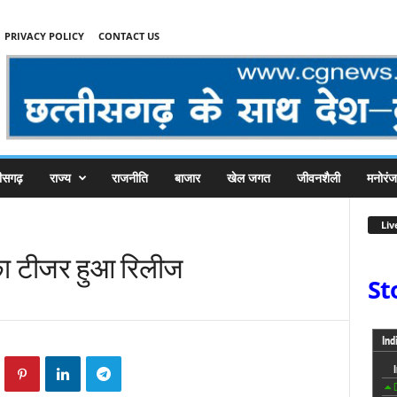
PRIVACY POLICY
CONTACT US
तीसगढ़
राज्य
राजनीति
बाजार
खेल जगत
जीवनशैली
मनोरं
Liv
ने का टीजर हुआ रिलीज
St