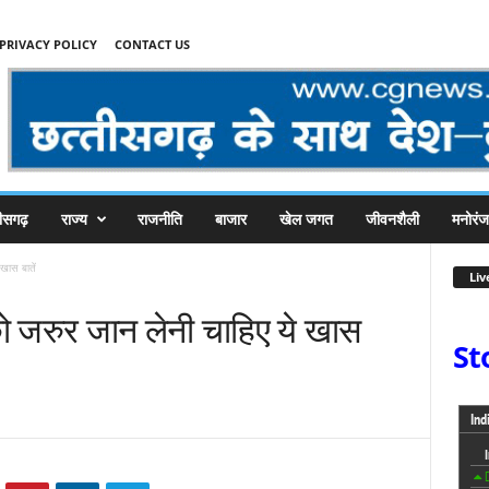
PRIVACY POLICY
CONTACT US
तीसगढ़
राज्य
राजनीति
बाजार
खेल जगत
जीवनशैली
मनोरं
खास बातें
Liv
ो जरुर जान लेनी चाहिए ये खास
St