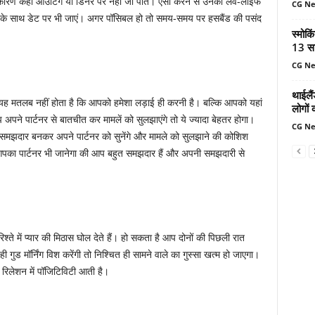
 कारण कहीं आउटिंग या डिनर पर नहीं जा पाते। ऐसा करने से उनकी लव-लाइफ
CG N
ंड के साथ डेट पर भी जाएं। अगर पॉसिबल हो तो समय-समय पर हसबैंड की पसंद
स्मोकि
13 सा
CG N
थाईलैं
का यह मतलब नहीं होता है कि आपको हमेशा लड़ाई ही करनी है। बल्कि आपको यहां
लोगों 
े पार्टनर से बातचीत कर मामलें को सुलझाएंगे तो ये ज्यादा बेहतर होगा।
CG N
प समझदार बनकर अपने पार्टनर को सुनेंगे और मामले को सुलझाने की कोशिश
 आपका पार्टनर भी जानेगा की आप बहुत समझदार हैं और अपनी समझदारी से
िश्ते में प्यार की मिठास घोल देते हैं। हो सकता है आप दोनों की पिछली रात
ड मॉर्निंग विश करेंगी तो निश्चित ही सामने वाले का गुस्सा खत्म हो जाएगा।
िलेशन में पॉजिटिविटी आती है।