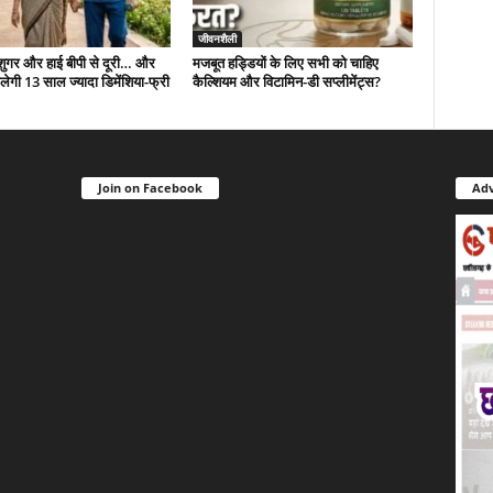
जीवनशैली
 शुगर और हाई बीपी से दूरी… और
मजबूत हड्डियों के लिए सभी को चाहिए
ं मिलेगी 13 साल ज्यादा डिमेंशिया-फ्री
कैल्शियम और विटामिन-डी सप्लीमेंट्स?
Join on Facebook
Adv