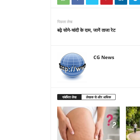
पिछला लेख
बढ़े सोने-चांदी के दाम, जानें ताजा रेट
CG News
संबंधित लेख
लेखक से और अधिक