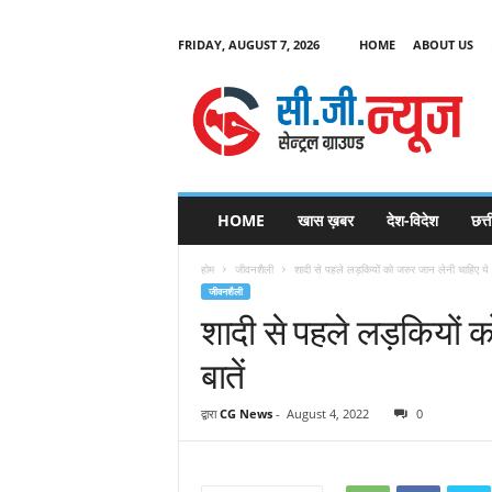
FRIDAY, AUGUST 7, 2026
HOME
ABOUT US
C
G
HOME
खास ख़बर
देश-विदेश
छत्
N
e
होम
जीवनशैली
शादी से पहले लड़कियों को जरुर जान लेनी चाहिए ये 
w
जीवनशैली
s
शादी से पहले लड़कियों क
बातें
द्वारा
CG News
-
August 4, 2022
0