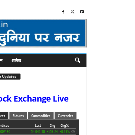
जन
आलेख
e Updates
ock Exchange Live