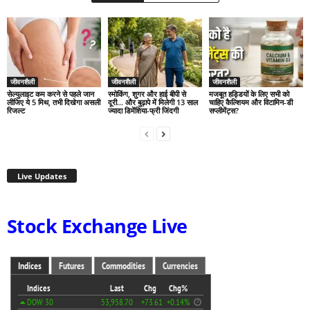
जीवनशैली
जीवनशैली
जीवनशैली
सेल्युलाइट कम करने से पहले जान
स्मोकिंग, शुगर और हाई बीपी से
मजबूत हड्डियों के लिए सभी को
लीजिए ये 5 मिथ, तभी दिखेगा असली
दूरी… और बुढ़ापे में मिलेगी 13 साल
चाहिए कैल्शियम और विटामिन-डी
रिजल्ट
ज्यादा डिमेंशिया-फ्री जिंदगी
सप्लीमेंट्स?
Live Updates
Stock Exchange Live