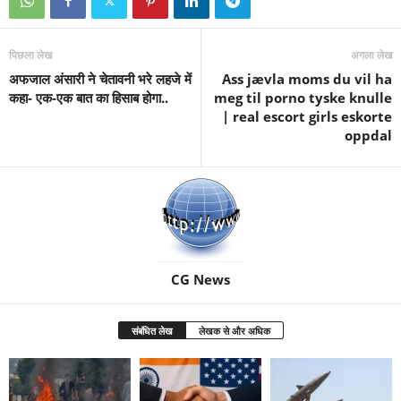
पिछला लेख
अगला लेख
अफजाल अंसारी ने चेतावनी भरे लहजे में
Ass jævla moms du vil ha
कहा- एक-एक बात का हिसाब होगा..
meg til porno tyske knulle
| real escort girls eskorte
oppdal
CG News
संबंधित लेख
लेखक से और अधिक