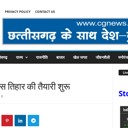
S
PRIVACY POLICY
CONTACT US
तीसगढ़
राज्य
राजनीति
बाजार
खेल जगत
जीवनशैली
मनोरं
Liv
बोनस तिहार की तैयारी शुरू
St
0