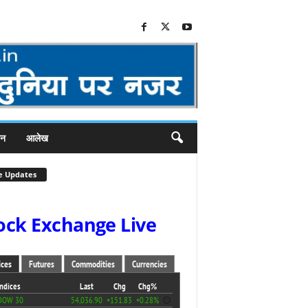
जन
आलेख
e Updates
ock Exchange Live