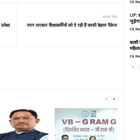
CG N
UP: हर
अगला लेख
जुड़ेगा
पेक्षा
रमन सरकार शिक्षाकर्मियों को दे रही हैं काफी बेहतर पैकेज
CG N
काशी व
महिला
CG N