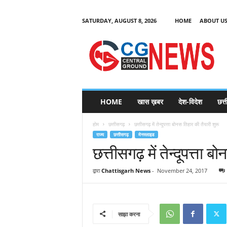
SATURDAY, AUGUST 8, 2026
HOME
ABOUT U
C
G
HOME
खास ख़बर
देश-विदेश
छत्
N
e
होम
छत्तीसगढ़
छत्तीसगढ़ में तेन्दूपत्ता बोनस तिहार की तैयारी शुरू
w
राज्य
छत्तीसगढ़
मेनस्लाइड
s
छत्तीसगढ़ में तेन्दूपत्ता 
द्वारा
Chattisgarh News
-
November 24, 2017
साझा करना