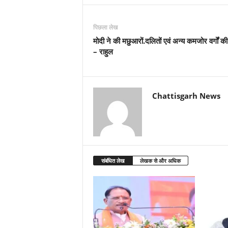
पिछला लेख
मोदी ने की मछुआरों.दलितों एवं अन्य कमजोर वर्गों की उ
– राहुल
Chattisgarh News
संबंधित लेख
लेखक से और अधिक