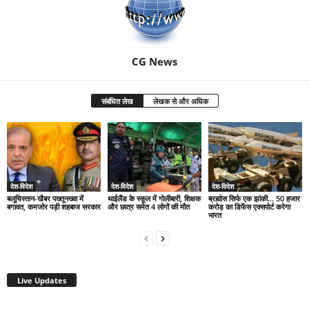
CG News
संबंधित लेख
लेखक से और अधिक
देश-विदेश
देश-विदेश
देश-विदेश
बलूचिस्तान-खैबर पख्तूनख्वा में
थाईलैंड के स्कूल में गोलीबारी, शिक्षक
ब्रह्मोस सिर्फ एक झांकी… 50 हजार
बगावत, कमजोर पड़ी शहबाज सरकार
और छात्र समेत 4 लोगों की मौत
करोड़ का डिफेंस एक्सपोर्ट करेगा
भारत
Live Updates