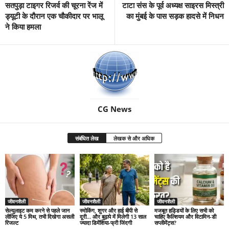
सतपुड़ा टाइगर रिजर्व की चूरना रेंज में
टाटा संस के पूर्व अध्यक्ष साइरस मिस्त्री
ड्यूटी के दौरान एक चौकीदार पर भालू
का मुंबई के पास सड़क हादसे में निधन
ने किया हमला
CG News
संबंधित लेख
लेखक से और अधिक
जीवनशैली
जीवनशैली
जीवनशैली
सेल्युलाइट कम करने से पहले जान
स्मोकिंग, शुगर और हाई बीपी से
मजबूत हड्डियों के लिए सभी को
लीजिए ये 5 मिथ, तभी दिखेगा असली
दूरी… और बुढ़ापे में मिलेगी 13 साल
चाहिए कैल्शियम और विटामिन-डी
रिजल्ट
ज्यादा डिमेंशिया-फ्री जिंदगी
सप्लीमेंट्स?