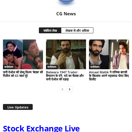
CG News
संबंधित लेख
लेखक से और अधिक
मनोरंजन
मनोरंजन
मनोरंजन
सनी देओल की डेब्यू फिल्म ‘बेताब’ की
Batwara 1947 Trailer:
Amaal Mallik ने तनिष्क बागची
रिलीज को 43 साल पूरे
विभाजन के दंगे, दर्द का सैलाब और
के खिलाफ अपने भड़काऊ पोस्ट किए
सनी देओल की दहाड़
डिलीट
Live Updates
Stock Exchange Live