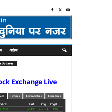
जन
आलेख
e Updates
ock Exchange Live