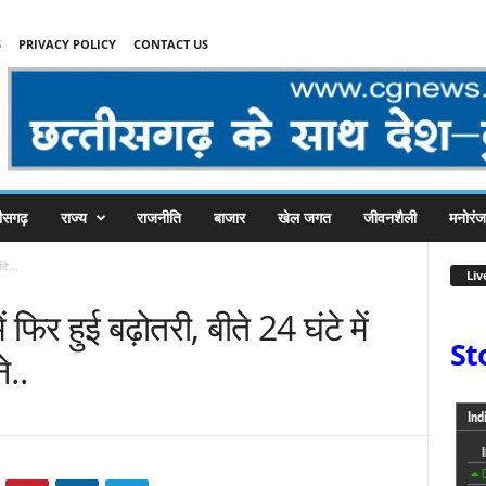
S
PRIVACY POLICY
CONTACT US
तीसगढ़
राज्य
राजनीति
बाजार
खेल जगत
जीवनशैली
मनोरं
ंटे...
Liv
ं फिर हुई बढ़ोतरी, बीते 24 घंटे में
St
..