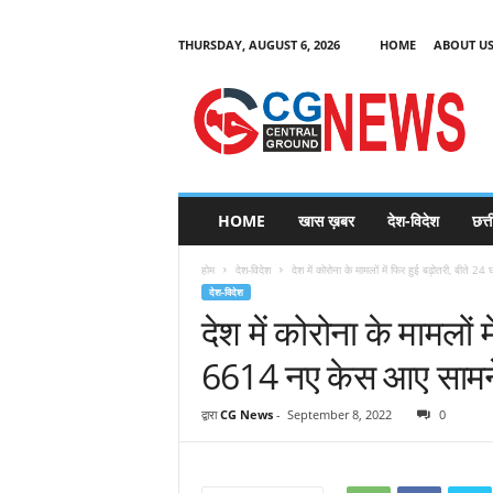
THURSDAY, AUGUST 6, 2026
HOME
ABOUT U
C
G
HOME
खास ख़बर
देश-विदेश
छत्
N
e
होम
देश-विदेश
देश में कोरोना के मामलों में फिर हुई बढ़ोतरी, बीते 24 घ
w
देश-विदेश
s
देश में कोरोना के मामलों मे
6614 नए केस आए सामने
द्वारा
CG News
-
September 8, 2022
0